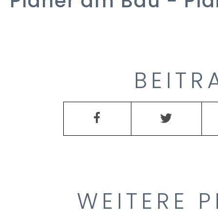
Planer am Bau
- Pl
BEITR
WEITERE P