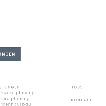
Dorsten-Hervest
TUNGEN
ISTUNGEN
JOBS
agwerksplanung
neralplanung
KONTAKT
ankenhausbau