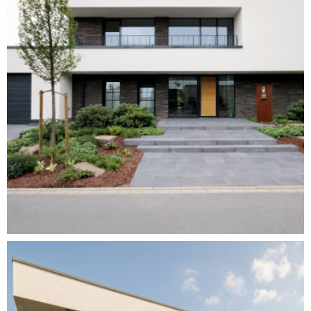
Errichtung eines
Einfamilienhauses sowie
einer Garage mit 4
Stellplätzen
Dorsten