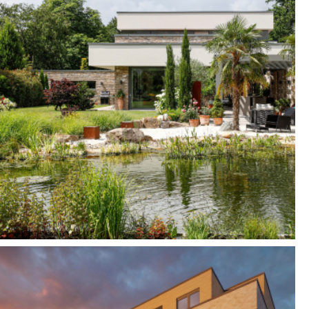
Einfamilienhaus mit
Dreifachgarage und
Einliegerwohnung
Dorsten