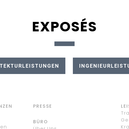
EXPOSÉS
TEKTURLEISTUNGEN
INGENIEURLEIS
NZEN
PRESSE
LE
g
Tr
Ge
BÜRO
fen
Kr
Über Uns