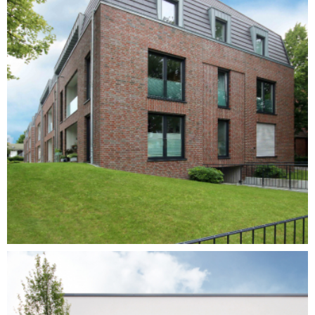
Errichtung eines
Mehrfamilienhauses mit 16
Wohneinheiten und
Tiefgarage
Husum