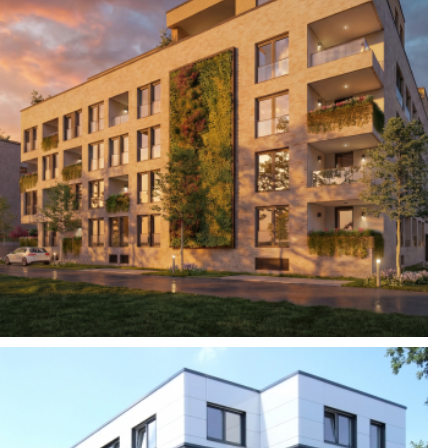
Neubau von 2
Mehrfamilienhäusern mit
Tiefgarage
Melle