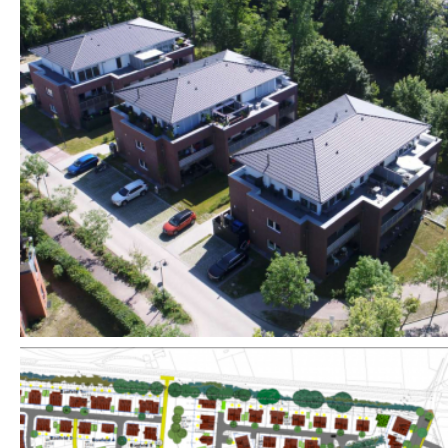
Errichtung von drei
Mehrfamilienhäusern mit
jeweils 9 Wohneinheiten
Hennickendorf