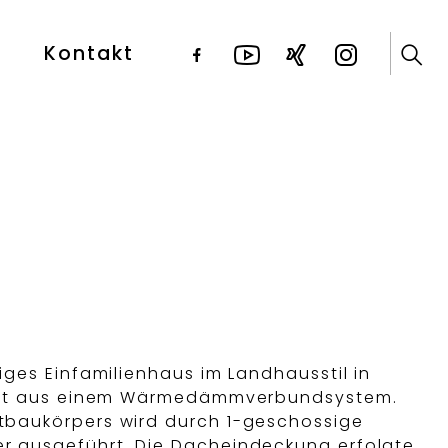
Kontakt
ges Einfamilienhaus im Landhausstil in
teht aus einem Wärmedämmverbundsystem.
tbaukörpers wird durch 1-geschossige
r ausgeführt. Die Dacheindeckung erfolgte