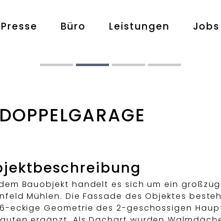
Presse
Büro
Leistungen
Jobs
T DOPPELGARAGE
jektbeschreibung
 dem Bauobjekt handelt es sich um ein großzügi
infeld Mühlen. Die Fassade des Objektes bes
 6-eckige Geometrie des 2-geschossigen Haup
auten ergänzt. Als Dachart wurden Walmdäche