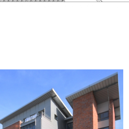
WOHN- UND
GESCHÄFTSHAUS (8WE)