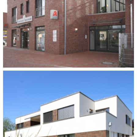
ARZTPRAXEN UND
APOTHEKE
RAESFELD-ERLE
MEHRFAMILIENHAUSES MIT
VIER GARAGEN