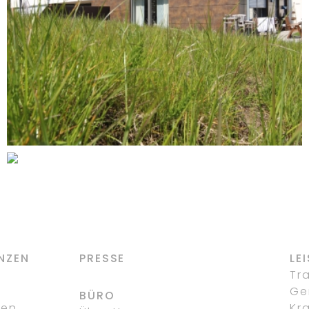
DORSTEN
SENIORENGERECHTE
MODERNISIERUNG EINES
MEHRFAMILIENHAUSES
DORSTEN-HOLSTERHAUSEN
NZEN
PRESSE
LE
g
Tr
Ge
BÜRO
fen
Kr