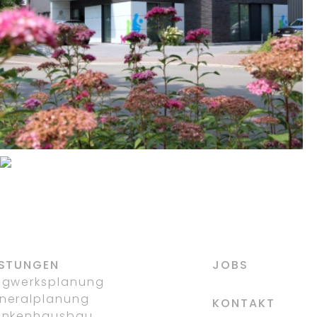
BETRIEBSLEITERWOHNUNG
DORSTEN
EINFAMILIENHAUS MIT
GARAGE
HERTEN
ISTUNGEN
JOBS
agwerksplanung
neralplanung
KONTAKT
ankenhausbau