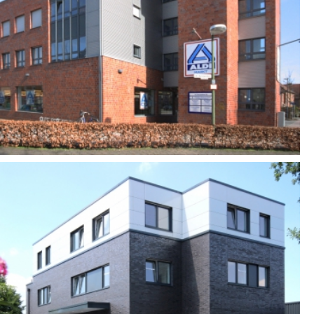
INKL. LEBENSMITTELMARKT
UND ARZTPRAXEN
DORSTEN-HERVEST
BÜRO- UND PRAXISGEBÄUDE
MIT