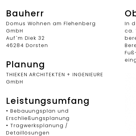
Bauherr
Ob
Domus Wohnen am Flehenberg
In 
GmbH
ca.
Auf`m Diek 32
ber
46284 Dorsten
Ber
Fuß
ein
Planung
THIEKEN ARCHITEKTEN + INGENIEURE
GmbH
Leistungsumfang
• Bebauungsplan und
Erschließungsplanung
• Tragwerksplanung /
Detaillösungen