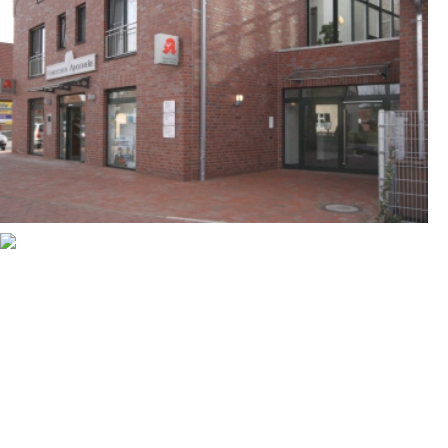
ARZTPRAXEN UND
APOTHEKE
RAESFELD-ERLE
MEHRFAMILIENHAUSES MIT
VIER GARAGEN