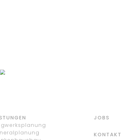
DORSTEN
SENIORENGERECHTE
MODERNISIERUNG EINES
MEHRFAMILIENHAUSES
DORSTEN-HOLSTERHAUSEN
ISTUNGEN
JOBS
agwerksplanung
neralplanung
KONTAKT