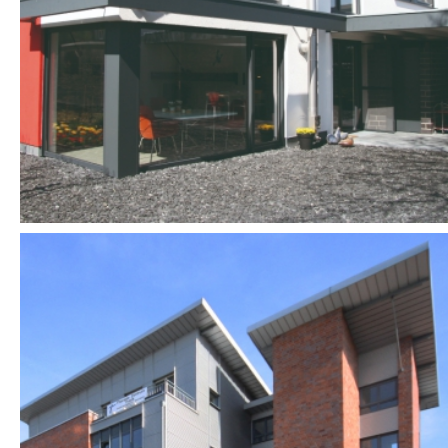
EINFAMILIENHAUSES
MÖNCHENGLADBACH
WOHN- UND
GESCHÄFTSHAUS (8WE)
INKL. LEBENSMITTELMARKT