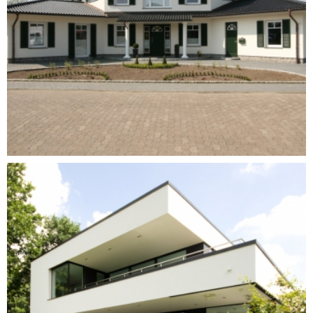
DOPPELGARAGE
STEINFELD MÜHLEN
EXKLUSIVES
EINFAMILIENHAUS MIT