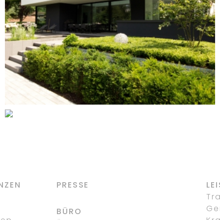
DOPPEL- UND TIEFGARAGE
DORSTEN
EINFAMILIENHAUS MIT
DREIFACHGARAGE UND
EINLIEGERWOHNUNG
DORSTEN
NZEN
PRESSE
LE
g
Tr
Ge
BÜRO