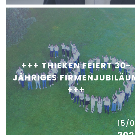
+++ THIEKEN FEIERT 30-
JÄHRIGES FIRMENJUBILÄU
+++
15/