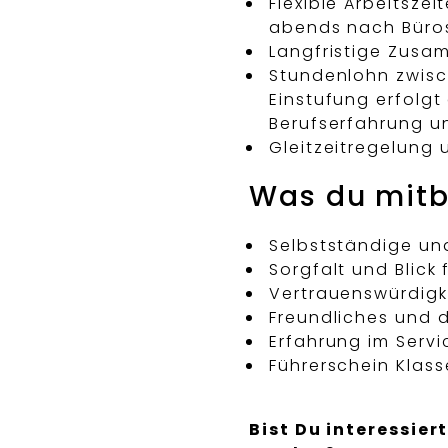
Flexible Arbeitsze
abends nach Büro
Langfristige Zusam
Stundenlohn zwisch
Einstufung erfolgt
Berufserfahrung u
Gleitzeitregelung 
Wa
s du mitb
Selbstständige und
Sorgfalt und Blick 
Vertrauenswürdigk
Freundliches und d
Erfahrung im Servi
Führerschein Klass
Bist Du interessie