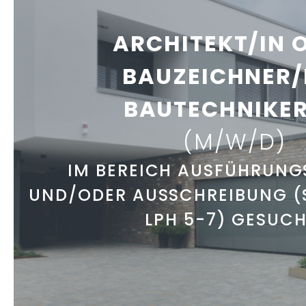
ARCHITEKT/IN 
BAUZEICHNER/I
BAUTECHNIKER
(M/W/D)
IM BEREICH AUSFÜHRUN
UND/ODER AUSSCHREIBUNG 
LPH 5-7) GESUCH