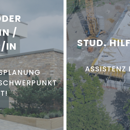
ODER
N /
STUD. HI
/IN
ASSISTENZ
GSPLANUNG
(SCHWERPUNKT
T!