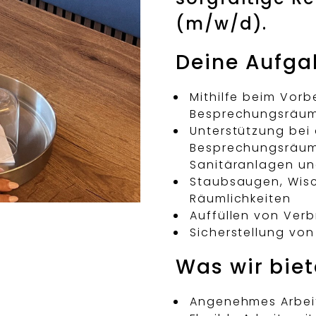
(m/w/d).
Deine Aufga
Mithilfe beim Vor
Besprechungsräu
Unterstützung bei
Besprechungsräum
Sanitäranlagen u
Staubsaugen, Wisc
Räumlichkeiten
Auffüllen von Ver
Sicherstellung vo
Was wir bie
Angenehmes Arbeit