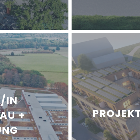
/IN
PROJEKT
AU +
UNG