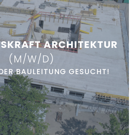
LFSKRAFT ARCHITEKTUR
(M/W/D)
 DER BAULEITUNG GESUCHT!