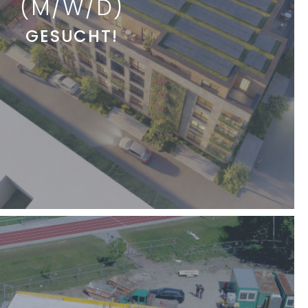
(M/W/D)
GESUCHT!