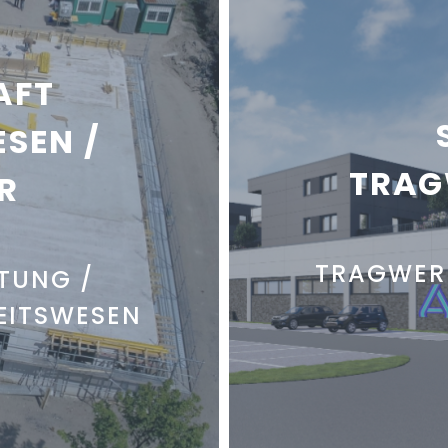
AFT
SEN /
TRAG
R
TRAGWER
ITUNG /
EITSWESEN