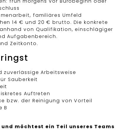
iten: früh morgens vor Bürobeginn oder
schluss
menarbeit, familiäres Umfeld
en 14 € und 20 € brutto. Die konkrete
 anhand von Qualifikation, einschlägiger
nd Aufgabenbereich.
und Zeitkonto.
ringst
 zuverlässige Arbeitsweise
für Sauberkeit
eit
iskretes Auftreten
ce bzw. der Reinigung von Vorteil
e B
rt und möchtest ein Teil unseres Teams