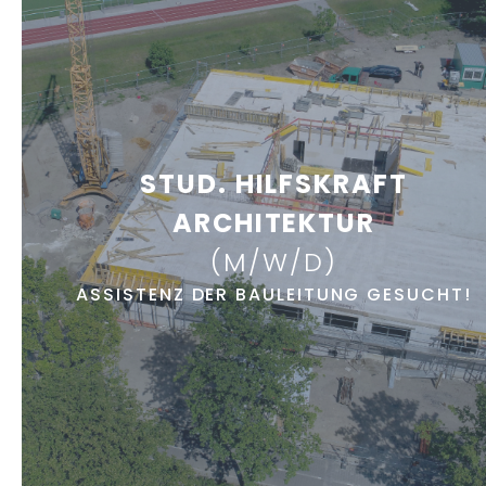
STUD. HILFSKRAFT
ARCHITEKTUR
(M/W/D)
ASSISTENZ DER BAULEITUNG GESUCHT!