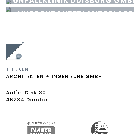
UNFALLKLINIK DUISBURG GMB
KRANKENPFLEGESCHULE MIT
MÖNCHENGLADBACH
HUBSCHRAUBERLANDEPLATZ
MÖNCHENGLADBACH
DUISBURG
RECKLINGHAUSEN
THIEKEN
ARCHITEKTEN + INGENIEURE GMBH
Auf'm Diek 30
46284 Dorsten