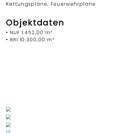
Rettungspläne, Feuerwehrpläne
Objektdaten
• NUF 1.452,00 m²
• BRI 10.300,00 m³
UMGESTALTUNG VON
SPORT- UND
NEUBAU TISCHLEREI MIT
EINFAMILIENHAUS MIT
FREIZEITFLÄCHEN
KRANKENHAUS ST.
SPÄNESILO UND BÜROTRAKT
DOPPELGARAGE
FRANZISKUS 2. BA, BAUTEIL
MÖNCHENGLADBACH
DORSTEN-LEMBECK