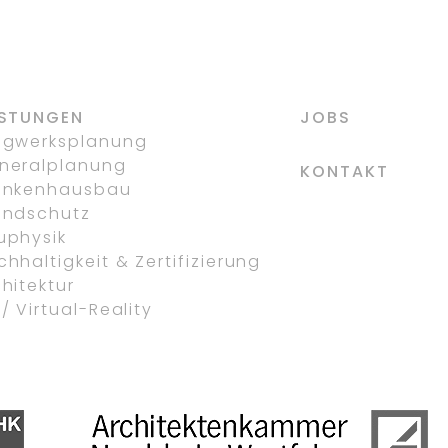
UND ARZTPRAXEN
DORSTEN-HERVEST
ISTUNGEN
JOBS
agwerksplanung
neralplanung
KONTAKT
ankenhausbau
andschutz
uphysik
hhaltigkeit & Zertifizierung
hitektur
/ Virtual-Reality