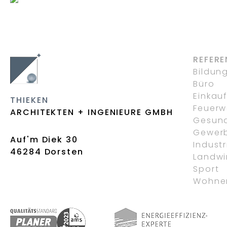
H
STEINFELD MÜHLEN
MÖNCHENGLADBACH
REFERE
Bildun
Büro
Einkau
THIEKEN
Feuerw
ARCHITEKTEN + INGENIEURE GMBH
Gesund
Gewer
Auf'm Diek 30
Industr
46284 Dorsten
Landwi
Sport
Wohne