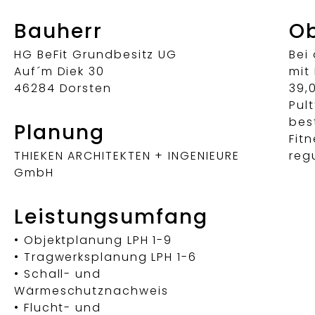
Bauherr
Ob
HG BeFit Grundbesitz UG
Bei
Auf´m Diek 30
mit
46284 Dorsten
39,
Pul
bes
Planung
Fit
THIEKEN ARCHITEKTEN + INGENIEURE
reg
GmbH
Leistungsumfang
• Objektplanung LPH 1-9
• Tragwerksplanung LPH 1-6
• Schall- und
Wärmeschutznachweis
• Flucht- und