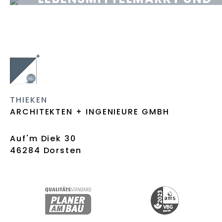
STEINFELD MÜHLEN
ARZTPRAXEN
DORSTEN-HERVEST
THIEKEN
ARCHITEKTEN + INGENIEURE GMBH
Auf'm Diek 30
46284 Dorsten