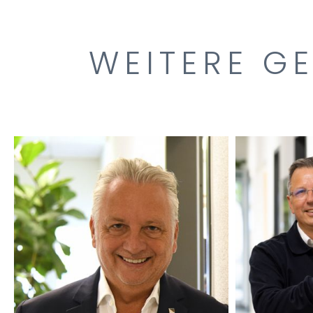
WEITERE G
DIPL.-ING. ARCHITEKT
DIPL.-IN
AKNW, BDB
INGEN
RAINER THIEKEN
AND