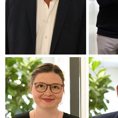
BEIRATSVORSITZENDER
GESCH
UND
GES
BERATER
BAUTECHNIKERIN
THERESA THIEKEN
CHRIST