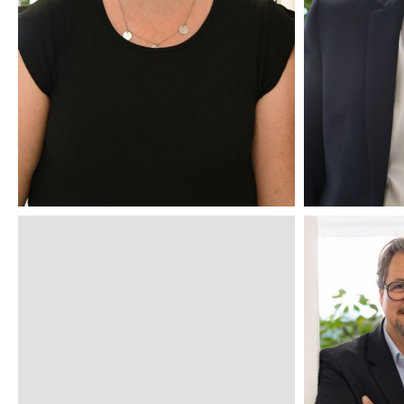
PROKURISTIN
UND
GESELLSCHAFTERIN
GES
PROF. DR. MED.
DIPL.-
FRANZISKA THIEKEN
WI