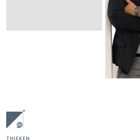
R
CONSULTING
MEDIZIN
GESCH
+
GES
GESUNDHEITSWESEN
THIEKEN