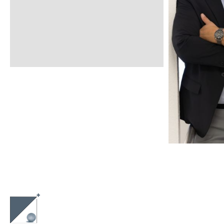
FRANZISKA THIEKEN
WI
R
CONSULTING
MEDIZIN
GESCH
+
GES
GESUNDHEITSWESEN