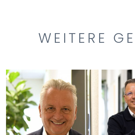
WEITERE G
DIPL.-ING. ARCHITEKT
DIPL.-IN
AKNW, BDB
INGEN
RAINER THIEKEN
AND