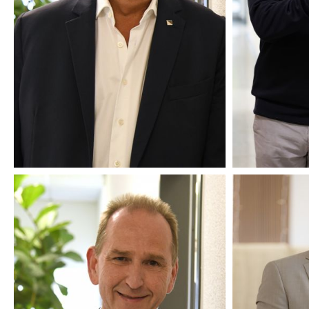
BEIRATSVORSITZENDER
GESCH
UND
GES
BERATER
DIPL.-ING.
M.SC. 
CHRISTIAN BRINKMANN