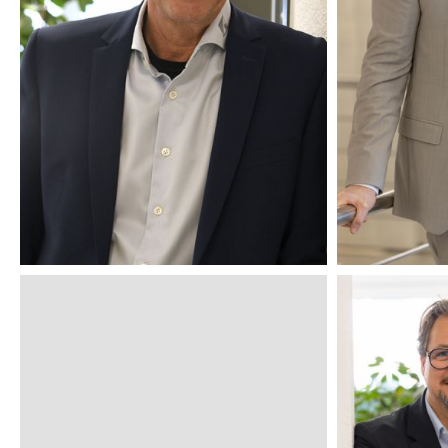
CHRIST
PROKURIST
UND
GESCH
GESELLSCHAFTER
GES
PROF. DR. MED.
DIPL.-