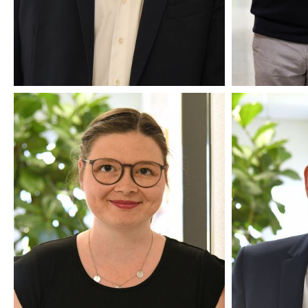
BAUTECHNIKERIN
THERESA THIEKEN
CHRIST
PROKURISTIN
UND
GESELLSCHAFTERIN
GES