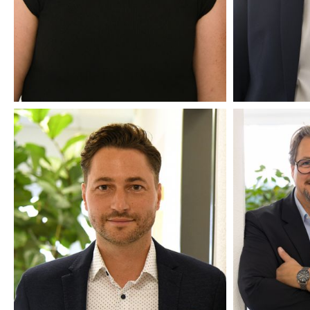
DIPL.-
M.SC. ARCHITEKT AKNW
WI
TOBIAS GÖBEL
R
GESCHÄFTSFÜHRENDER
GESCH
GESELLSCHAFTER