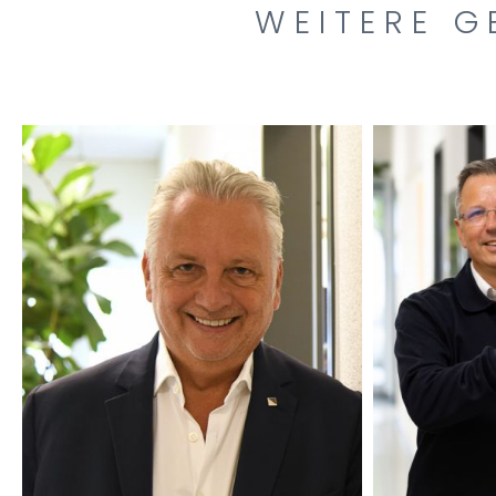
WEITERE G
DIPL.-ING. ARCHITEKT
DIPL.-IN
AKNW, BDB
INGEN
RAINER THIEKEN
AND
BEIRATSVORSITZENDER
GESCH
UND
GES
BERATER